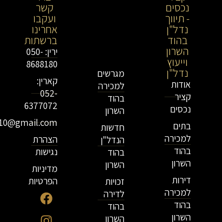
נכסים
נכסים-
קשר
- תיווך
מתווך
ועקבו
נדל"ן
נדל"ן
אחרינו
בהוד
בירושלים
ברשתות
השרון
וייעוץ
ירין: 050-
וייעוץ
נדל"ן
8688180
נדל"ן
מגרשים
קארין:
אודות
למכירה
052-
קציר
בהוד
6377072
נכסים
השרון
r10@gmail.com
בתים
חדשות
למכירה
הצהרת
הנדל"ן
בהוד
נגישות
בהוד
השרון
השרון
מדיניות
דירות
הפרטיות
זכויות
למכירה
לדירה
בהוד
בהוד
השרון
השרון