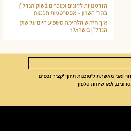
הזדמנויות לקונים ומוכרים בשוק הנדל”ן
בהוד השרון – אסטרטגיות חכמות
איך חידוש הלחימה משפיע היום על שוק
הנדל”ן בישראל?
 ואני מאשר.ת ל'סוכנות תיווך ‘קציר נכסים'
סרונים, ו/או שיחות טלפון