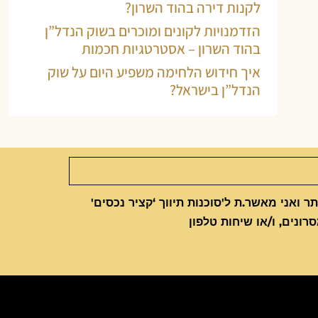
לקנות דירה בהוד השרון?
הזדמנויות לקונים ומוכרים בשוק הנדל”ן
בהוד השרון – אסטרטגיות חכמות
איך חידוש הלחימה משפיע היום על שוק
הנדל”ן בישראל?
 ואני מאשר.ת ל'סוכנות תיווך ‘קציר נכסים'
סרונים, ו/או שיחות טלפון