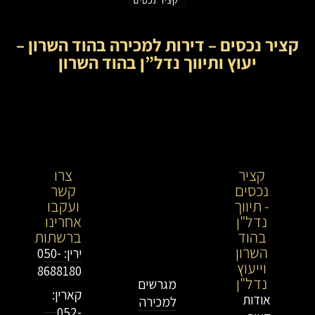
קציר נכסים – דירות למכירה בהוד השרון –
יעוץ ותיווך נדל”ן בהוד השרון
קציר
קציר
צרו
נכסים
נכסים-
קשר
- תיווך
מתווך
ועקבו
נדל"ן
נדל"ן
אחרינו
בהוד
בירושלים
ברשתות
השרון
וייעוץ
ירין: 050-
וייעוץ
נדל"ן
8688180
נדל"ן
מגרשים
קארין:
אודות
למכירה
052-