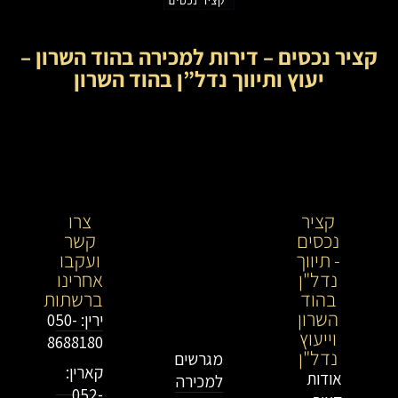
קציר נכסים – דירות למכירה בהוד השרון –
יעוץ ותיווך נדל”ן בהוד השרון
קציר
קציר
צרו
נכסים
נכסים-
קשר
- תיווך
מתווך
ועקבו
נדל"ן
נדל"ן
אחרינו
בהוד
בירושלים
ברשתות
השרון
וייעוץ
ירין: 050-
וייעוץ
נדל"ן
8688180
נדל"ן
מגרשים
קארין:
אודות
למכירה
052-