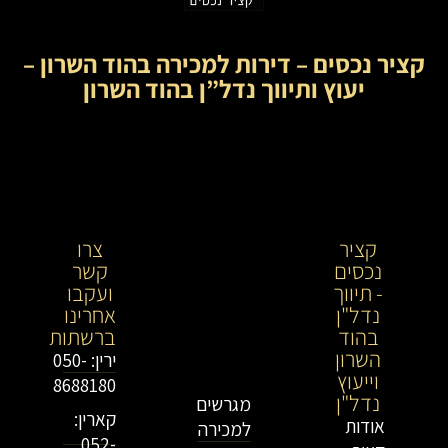
קציר נכסים – דירות למכירה בהוד השרון –
יעוץ ותיווך נדל”ן בהוד השרון
קציר
קציר
צרו
נכסים
נכסים-
קשר
- תיווך
מתווך
ועקבו
נדל"ן
נדל"ן
אחרינו
בהוד
בירושלים
ברשתות
השרון
וייעוץ
ירין: 050-
וייעוץ
נדל"ן
8688180
נדל"ן
מגרשים
קארין:
אודות
למכירה
052-