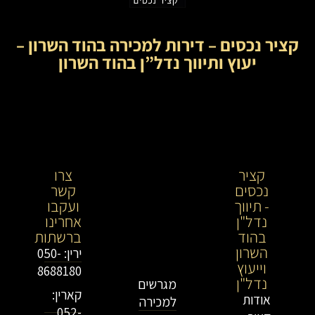
קציר נכסים – דירות למכירה בהוד השרון –
יעוץ ותיווך נדל”ן בהוד השרון
קציר
קציר
צרו
נכסים
נכסים-
קשר
- תיווך
מתווך
ועקבו
נדל"ן
נדל"ן
אחרינו
בהוד
בירושלים
ברשתות
השרון
וייעוץ
ירין: 050-
וייעוץ
נדל"ן
8688180
נדל"ן
מגרשים
קארין:
אודות
למכירה
052-