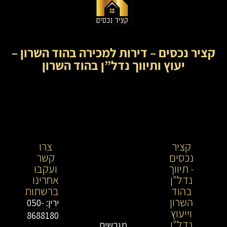
קציר נכסים – דירות למכירה בהוד השרון –
יעוץ ותיווך נדל”ן בהוד השרון
קציר
קציר
צרו
נכסים
נכסים-
קשר
- תיווך
מתווך
ועקבו
נדל"ן
נדל"ן
אחרינו
בהוד
בירושלים
ברשתות
השרון
וייעוץ
ירין: 050-
וייעוץ
נדל"ן
8688180
נדל"ן
מגרשים