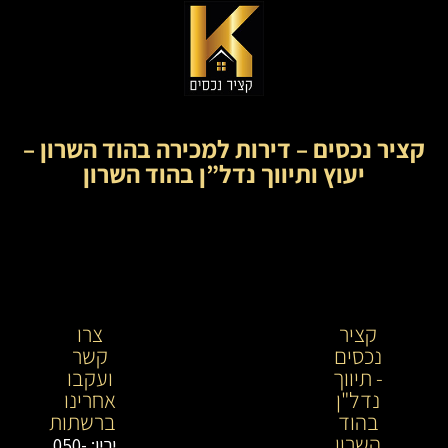
קציר נכסים – דירות למכירה בהוד השרון –
יעוץ ותיווך נדל”ן בהוד השרון
קציר
קציר
צרו
נכסים
נכסים-
קשר
- תיווך
מתווך
ועקבו
נדל"ן
נדל"ן
אחרינו
בהוד
בירושלים
ברשתות
השרון
וייעוץ
ירין: 050-