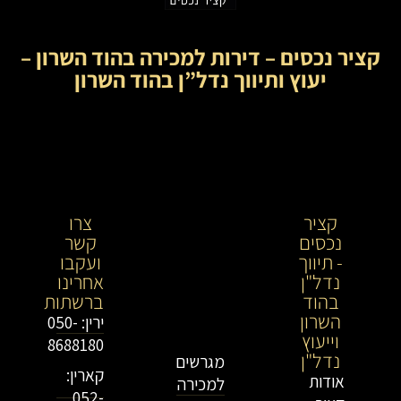
קציר נכסים – דירות למכירה בהוד השרון –
יעוץ ותיווך נדל”ן בהוד השרון
קציר
קציר
צרו
נכסים
נכסים-
קשר
- תיווך
מתווך
ועקבו
נדל"ן
נדל"ן
אחרינו
בהוד
בירושלים
ברשתות
השרון
וייעוץ
ירין: 050-
וייעוץ
נדל"ן
8688180
נדל"ן
מגרשים
קארין:
אודות
למכירה
052-