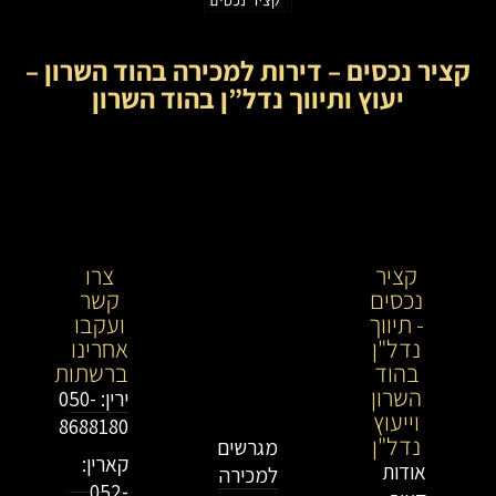
קציר נכסים – דירות למכירה בהוד השרון –
יעוץ ותיווך נדל”ן בהוד השרון
קציר
קציר
צרו
נכסים
נכסים-
קשר
- תיווך
מתווך
ועקבו
נדל"ן
נדל"ן
אחרינו
בהוד
בירושלים
ברשתות
השרון
וייעוץ
ירין: 050-
וייעוץ
נדל"ן
8688180
נדל"ן
מגרשים
קארין:
אודות
למכירה
052-