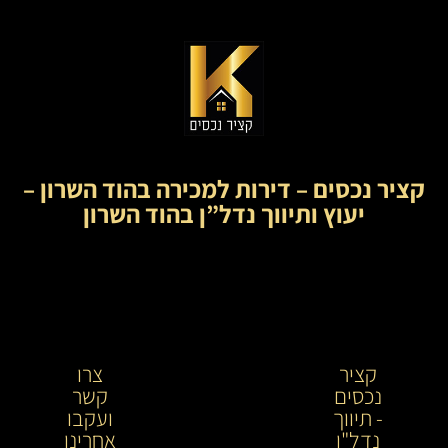
קציר נכסים – דירות למכירה בהוד השרון –
יעוץ ותיווך נדל”ן בהוד השרון
קציר
קציר
צרו
נכסים
נכסים-
קשר
- תיווך
מתווך
ועקבו
נדל"ן
נדל"ן
אחרינו