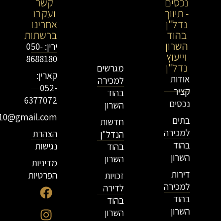
נכסים
נכסים-
קשר
- תיווך
מתווך
ועקבו
נדל"ן
נדל"ן
אחרינו
בהוד
בירושלים
ברשתות
השרון
וייעוץ
ירין: 050-
וייעוץ
נדל"ן
8688180
נדל"ן
מגרשים
קארין:
אודות
למכירה
052-
קציר
בהוד
6377072
נכסים
השרון
r10@gmail.com
בתים
חדשות
למכירה
הצהרת
הנדל"ן
בהוד
נגישות
בהוד
השרון
השרון
מדיניות
דירות
הפרטיות
זכויות
למכירה
לדירה
בהוד
בהוד
השרון
השרון