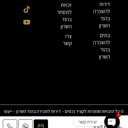
דירות
זכויות
להשכרה
למסחר
בהוד
בהוד
השרון
השרון
בתים
צרו
להשכרה
קשר
בהוד
השרון
© כל הזכויות שמורות לקציר נכסים – דירות למכירה בהוד השרון – ייעוץ
1
ותיווך נדל”ן בהוד השרון
|
עיצוב האתר, בניית האתר ותחזוקתו:
יצירת קשר
אורית חזון מנדל
ירין קציר