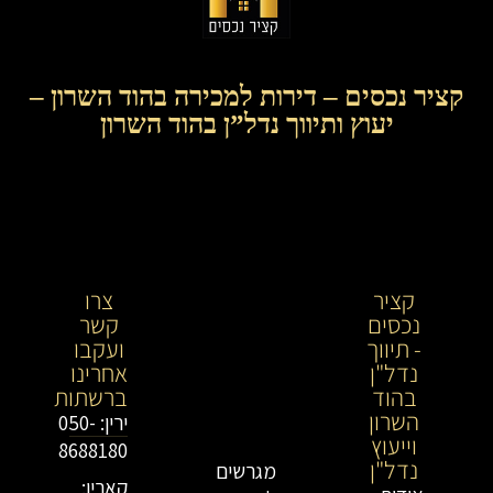
קציר נכסים – דירות למכירה בהוד השרון –
יעוץ ותיווך נדל”ן בהוד השרון
קציר
קציר
צרו
נכסים
נכסים-
קשר
- תיווך
מתווך
ועקבו
נדל"ן
נדל"ן
אחרינו
בהוד
בירושלים
ברשתות
השרון
וייעוץ
ירין: 050-
וייעוץ
נדל"ן
8688180
נדל"ן
מגרשים
קארין: