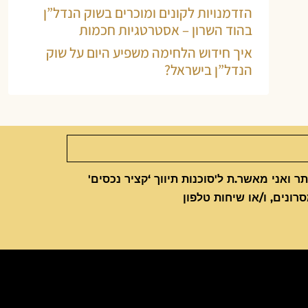
הזדמנויות לקונים ומוכרים בשוק הנדל”ן
בהוד השרון – אסטרטגיות חכמות
איך חידוש הלחימה משפיע היום על שוק
הנדל”ן בישראל?
 ואני מאשר.ת ל'סוכנות תיווך ‘קציר נכסים'
סרונים, ו/או שיחות טלפון