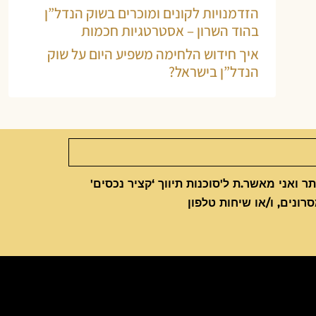
הזדמנויות לקונים ומוכרים בשוק הנדל”ן
בהוד השרון – אסטרטגיות חכמות
איך חידוש הלחימה משפיע היום על שוק
הנדל”ן בישראל?
 ואני מאשר.ת ל'סוכנות תיווך ‘קציר נכסים'
סרונים, ו/או שיחות טלפון