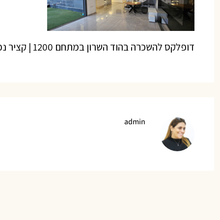
דופלקס להשכרה בהוד השרון במתחם 1200 | קציר נכסים – ייעוץ ותיווך נדל”ן
admin