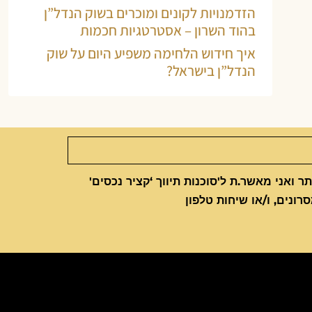
הזדמנויות לקונים ומוכרים בשוק הנדל”ן
בהוד השרון – אסטרטגיות חכמות
איך חידוש הלחימה משפיע היום על שוק
הנדל”ן בישראל?
 ואני מאשר.ת ל'סוכנות תיווך ‘קציר נכסים'
סרונים, ו/או שיחות טלפון