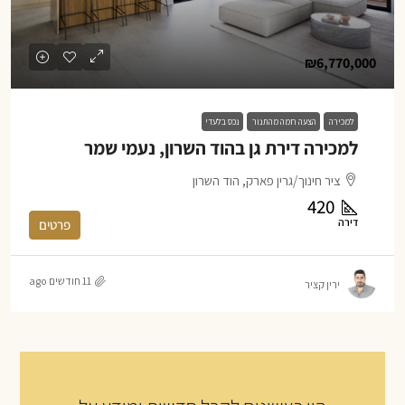
₪6,770,000
למכירה
הצעה חמה מהתנור
נכס בלעדי
למכירה דירת גן בהוד השרון, נעמי שמר
ציר חינוך/גרין פארק, הוד השרון
420
דירה
פרטים
11 חודשים ago
ירין קציר