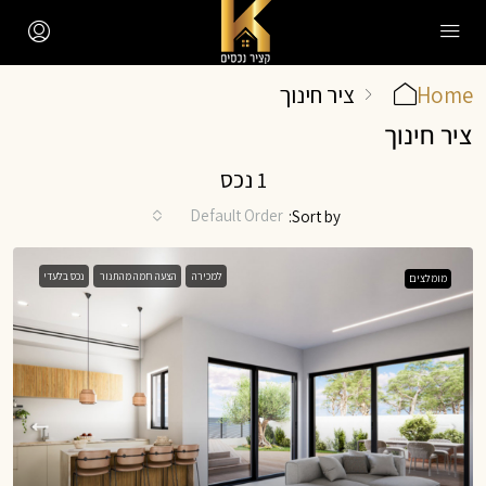
Home
ציר חינוך
ציר חינוך
1 נכס
Default Order
Sort by:
למכירה
הצעה חמה מהתנור
נכס בלעדי
מומלצים