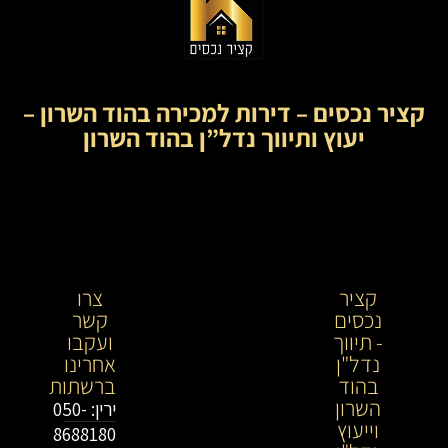
קציר נכסים – דירות למכירה בהוד השרון –
יעוץ ותיווך נדל”ן בהוד השרון
קציר
קציר
צרו
נכסים
נכסים-
קשר
- תיווך
מתווך
ועקבו
נדל"ן
נדל"ן
אחרינו
בהוד
בירושלים
ברשתות
השרון
וייעוץ
ירין: 050-
וייעוץ
נדל"ן
8688180