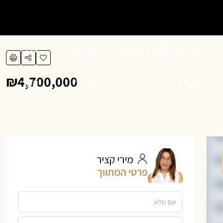
מגרשים למכירה בהוד
חדשות
צרו
₪4,700,000
השרון
הנדל”ן
קשר
מירי קציר
פרטי המתווך