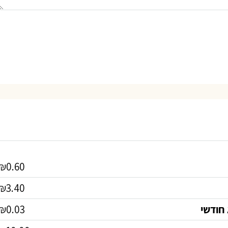
₪0.60
₪3.40
חודשי
₪0.03