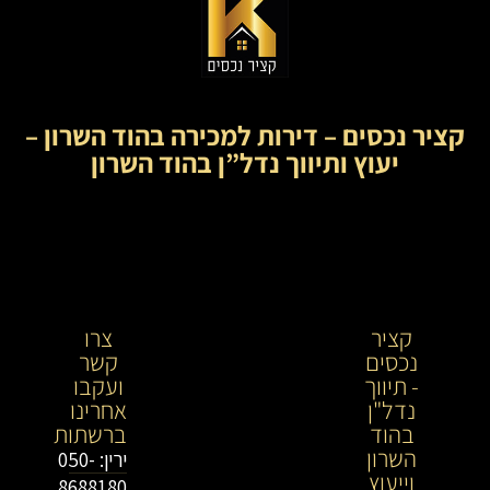
קציר נכסים – דירות למכירה בהוד השרון –
יעוץ ותיווך נדל”ן בהוד השרון
קציר
קציר
צרו
נכסים
נכסים-
קשר
- תיווך
מתווך
ועקבו
נדל"ן
נדל"ן
אחרינו
בהוד
בירושלים
ברשתות
השרון
וייעוץ
ירין: 050-
וייעוץ
נדל"ן
8688180