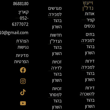
וייעוץ
נדל"ן
8688180
נדל"ן
מגרשים
קארין:
אודות
למכירה
052-
קציר
בהוד
6377072
נכסים
השרון
r10@gmail.com
בתים
חדשות
למכירה
הצהרת
הנדל"ן
בהוד
נגישות
בהוד
השרון
השרון
מדיניות
דירות
הפרטיות
זכויות
למכירה
לדירה
בהוד
בהוד
השרון
השרון
דירות
זכויות
להשכרה
למסחר
בהוד
בהוד
השרון
השרון