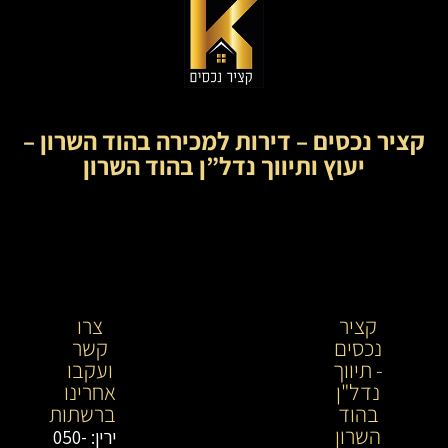
קציר נכסים – דירות למכירה בהוד השרון –
יעוץ ותיווך נדל”ן בהוד השרון
קציר
קציר
צרו
נכסים
נכסים-
קשר
- תיווך
מתווך
ועקבו
נדל"ן
נדל"ן
אחרינו
בהוד
בירושלים
ברשתות
השרון
וייעוץ
ירין: 050-