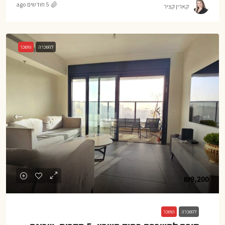
5 חודשים ago
קארין קציר
להשכרה
הושכר
₪9,200
להשכרה
הושכר