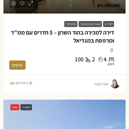
₪2,980,000
למכירה
הצעה חמה מהתנור
נכס בלעדי
דירה למכירה בהוד השרון – 5 חדרים עם ממ”ד
ומרפסת במגדיאל
100
2
4
דירה
פרטים
3 חודשים ago
קארין קציר
להשכרה
הושכר