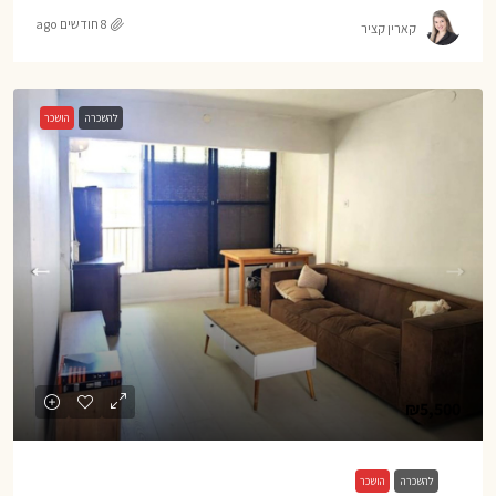
8 חודשים ago
קארין קציר
להשכרה
הושכר
₪5,500
להשכרה
הושכר