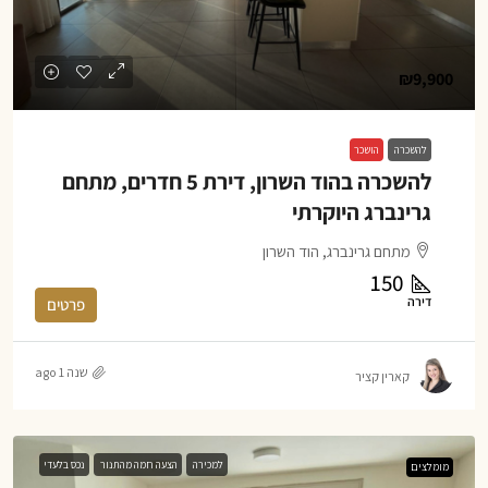
₪9,900
להשכרה
הושכר
להשכרה בהוד השרון, דירת 5 חדרים, מתחם
גרינברג היוקרתי
מתחם גרינברג, הוד השרון
150
דירה
פרטים
שנה 1 ago
קארין קציר
למכירה
הצעה חמה מהתנור
נכס בלעדי
מומלצים