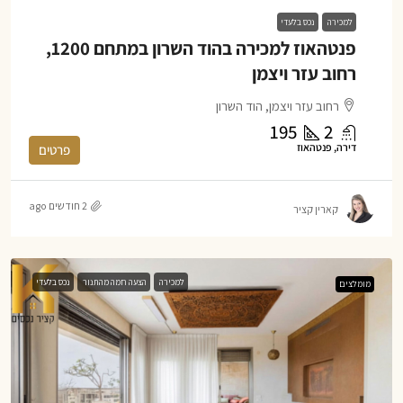
למכירה
נכס בלעדי
פנטהאוז למכירה בהוד השרון במתחם 1200,
רחוב עזר ויצמן
רחוב עזר ויצמן, הוד השרון
195
2
דירה, פנטהאוז
פרטים
2 חודשים ago
קארין קציר
למכירה
הצעה חמה מהתנור
נכס בלעדי
מומלצים