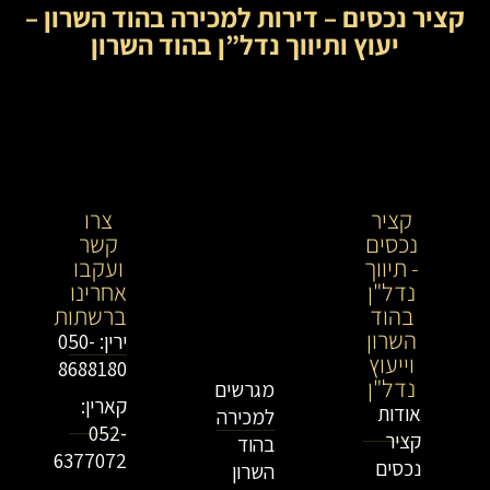
קציר נכסים – דירות למכירה בהוד השרון –
יעוץ ותיווך נדל”ן בהוד השרון
קציר
קציר
צרו
נכסים
נכסים-
קשר
- תיווך
מתווך
ועקבו
נדל"ן
נדל"ן
אחרינו
בהוד
בירושלים
ברשתות
השרון
וייעוץ
ירין: 050-
וייעוץ
נדל"ן
8688180
נדל"ן
מגרשים
קארין:
אודות
למכירה
052-
קציר
בהוד
6377072
נכסים
השרון