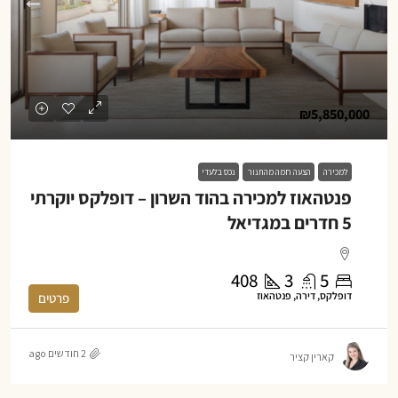
₪5,850,000
למכירה
הצעה חמה מהתנור
נכס בלעדי
פנטהאוז למכירה בהוד השרון – דופלקס יוקרתי
5 חדרים במגדיאל
408
3
5
דופלקס, דירה, פנטהאוז
פרטים
2 חודשים ago
קארין קציר