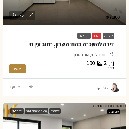
₪7,300
להשכרה
הושכר
נכס בלעדי
דירה להשכרה בהוד השרון, רחוב עין חי
רחוב תל חי, הוד השרון
100
2
דירה
פרטים
7 חודשים ago
קארין קציר
להשכרה
הצעה חמה מהתנור
נכס בלעדי
מומלצים