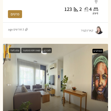
123
2
4
דירה
פרטים
3 חודשים ago
קארין קציר
למכירה
הצעה חמה מהתנור
נכס בלעדי
מומלצים