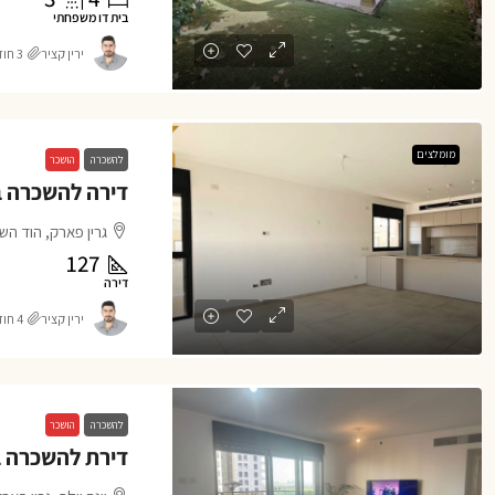
בית דו משפחתי
ירין קציר
3 חודשים ago
מומלצים
להשכרה
הושכר
גרין פארק, הוד השר
127
דירה
ירין קציר
4 חודשים ago
להשכרה
הושכר