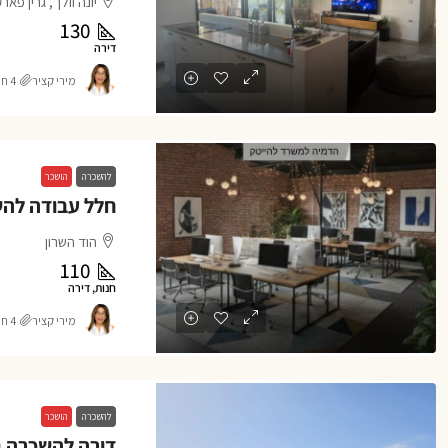
יונה וולך, גרין פאר
130
דירה
מירי קציר
4 חודשים ago
להשכרה
הושכר
חלל עבודה להש
הוד השרון
110
חנות, דירה
מירי קציר
4 חודשים ago
להשכרה
הושכר