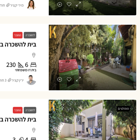
מירי קציר
חודש 1
להשכרה
הושכר
230
6
בית דו משפחתי
ירין קציר
3 חודשים ago
מומלצים
להשכרה
הושכר
3
4