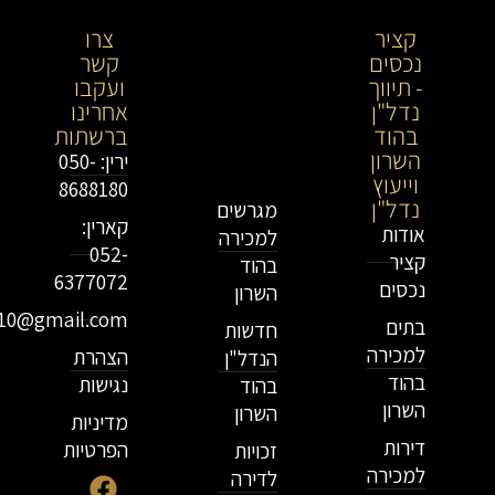
קציר
קציר
צרו
נכסים
נכסים-
קשר
- תיווך
מתווך
ועקבו
נדל"ן
נדל"ן
אחרינו
בהוד
בירושלים
ברשתות
השרון
וייעוץ
ירין: 050-
וייעוץ
נדל"ן
8688180
נדל"ן
מגרשים
קארין:
אודות
למכירה
052-
קציר
בהוד
6377072
נכסים
השרון
r10@gmail.com
בתים
חדשות
למכירה
הצהרת
הנדל"ן
בהוד
נגישות
בהוד
השרון
השרון
מדיניות
דירות
הפרטיות
זכויות
למכירה
לדירה