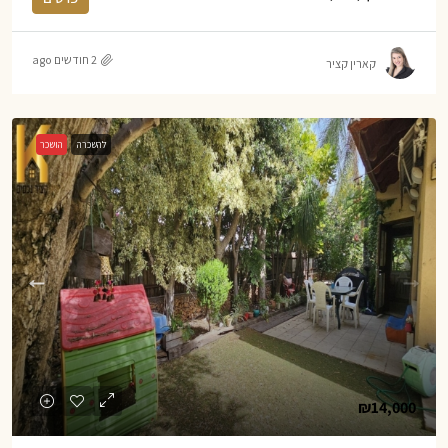
2 חודשים ago
קארין קציר
להשכרה
הושכר
₪14,000