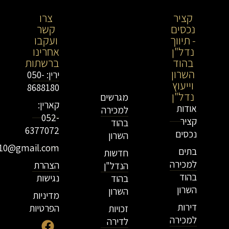
קציר
קציר
צרו
נכסים
נכסים-
קשר
- תיווך
מתווך
ועקבו
נדל"ן
נדל"ן
אחרינו
בהוד
בירושלים
ברשתות
השרון
וייעוץ
ירין: 050-
וייעוץ
נדל"ן
8688180
נדל"ן
מגרשים
קארין:
אודות
למכירה
052-
קציר
בהוד
6377072
נכסים
השרון
r10@gmail.com
בתים
חדשות
למכירה
הצהרת
הנדל"ן
בהוד
נגישות
בהוד
השרון
השרון
מדיניות
דירות
הפרטיות
זכויות
למכירה
לדירה