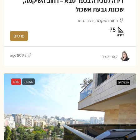
דירה למכירה בכפר סבא – רחוב השיקמה,
שכונת גבעת אשכול
רחוב השקמה, כפר סבא
75
דירה
פרטים
2 שנים ago
קארין קציר
להשכרה
הושכר
מומלצים