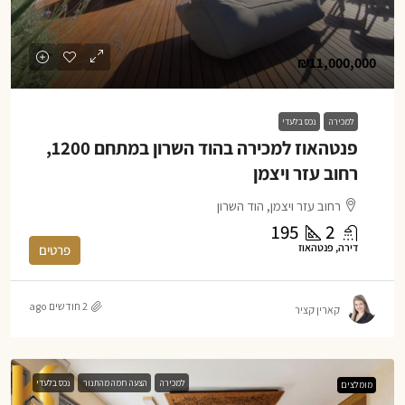
₪11,000,000
למכירה
נכס בלעדי
פנטהאוז למכירה בהוד השרון במתחם 1200,
רחוב עזר ויצמן
רחוב עזר ויצמן, הוד השרון
195
2
דירה, פנטהאוז
פרטים
2 חודשים ago
קארין קציר
למכירה
הצעה חמה מהתנור
נכס בלעדי
מומלצים