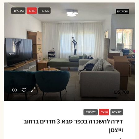
להשכרה
הושכר
נכס בלעדי
מומלצים
₪5,700
להשכרה
הושכר
נכס בלעדי
דירה להשכרה בכפר סבא 3 חדרים ברחוב
וייצמן