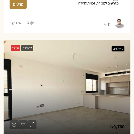
מגרשים למכירה, זכויות לדירה
פרטים
3 חודשים ago
ירין קציר
להשכרה
הושכר
מומלצים
₪9,700