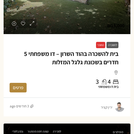
₪15,000
להשכרה
הושכר
בית להשכרה בהוד השרון – דו משפחתי 5
חדרים בשכונת גלגל המזלות
3
4
בית דו משפחתי
פרטים
3 חודשים ago
ירין קציר
למכירה
הצעה חמה מהתנור
נכס בלעדי
מומלצים