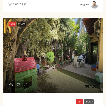
3 חודשים ago
ירין קציר
להשכרה
הושכר
₪14,000
להשכרה
הושכר