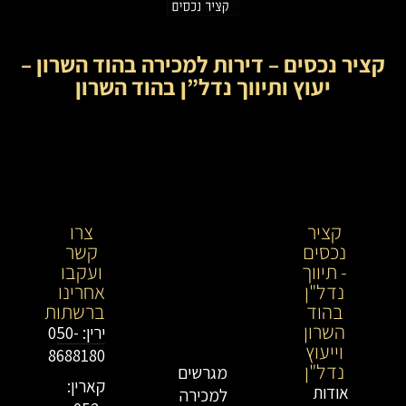
קציר נכסים – דירות למכירה בהוד השרון –
יעוץ ותיווך נדל”ן בהוד השרון
קציר
קציר
צרו
נכסים
נכסים-
קשר
- תיווך
מתווך
ועקבו
נדל"ן
נדל"ן
אחרינו
בהוד
בירושלים
ברשתות
השרון
וייעוץ
ירין: 050-
וייעוץ
נדל"ן
8688180
נדל"ן
מגרשים
קארין:
אודות
למכירה