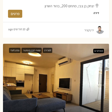
יצחק בן צבי, מתחם 200, בהוד השרון
דירה
פרטים
10 חודשים ago
ירין קציר
למכירה
הצעה חמה מהתנור
נכס בלעדי
מומלצים