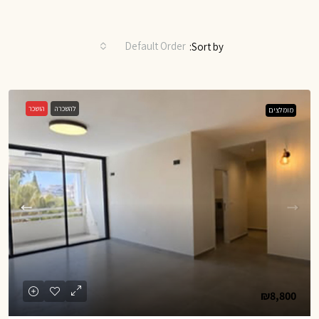
Default Order
Sort by:
להשכרה
הושכר
מומלצים
₪8,800