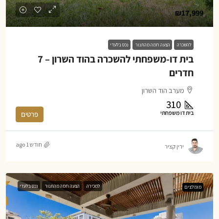
₪17,999
להשכרה
הצעה חמה מהתנור
נכס בלעדי
בית דו-משפחתי להשכרה בהוד השרון – 7
חדרים
מערב הוד השרון
310
בית דו משפחתי
פרטים
חודש 1 ago
ירין קציר
למכירה
הצעה חמה מהתנור
נכס בלעדי
מומלצים