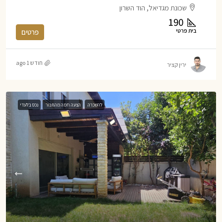
שכונת מגדיאל, הוד השרון
190
בית פרטי
פרטים
חודש 1 ago
ירין קציר
להשכרה
הצעה חמה מהתנור
נכס בלעדי