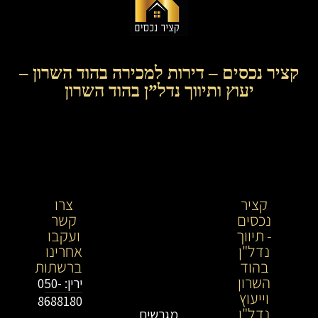
קציר נכסים – דירות למכירה בהוד השרון –
יעוץ ותיווך נדל”ן בהוד השרון
קציר
קציר
צרו
נכסים
נכסים-
קשר
- תיווך
מתווך
ועקבו
נדל"ן
נדל"ן
אחרינו
בהוד
בירושלים
ברשתות
השרון
וייעוץ
ירין: 050-
וייעוץ
נדל"ן
8688180
נדל"ן
מגרשים