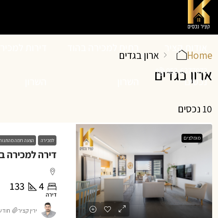
אודות קציר
בתים למכירה בהוד
דירות למכיר
Home
ארון בגדים
052-6377072
ארון בגדים
נכסים
השרון
השרון
10 נכסים
מומלצים
למכירה
הצעה חמה מהתנור
133
4
דירה
ירין קציר
חודש 1 o