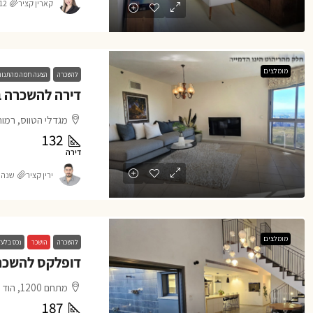
קארין קציר
12 חודשים go
מומלצים
להשכרה
הצעה חמה מהתנור
מגדלי הטווס, רמות
132
דירה
ירין קציר
שנה 1 ago
מומלצים
להשכרה
הושכר
נכס בלעד
דופלקס להשכרה 
מתחם 1200, הוד השרון
187