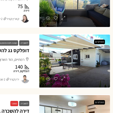
75
דירה
קארין קציר
2 שנים ago
מומלצים
להשכרה
הצעה חמה מהתנו
רמתיים, הוד השרון
140
דופלקס, דירה
ירין קציר
2 שנים ago
מומלצים
להשכרה
הושכר