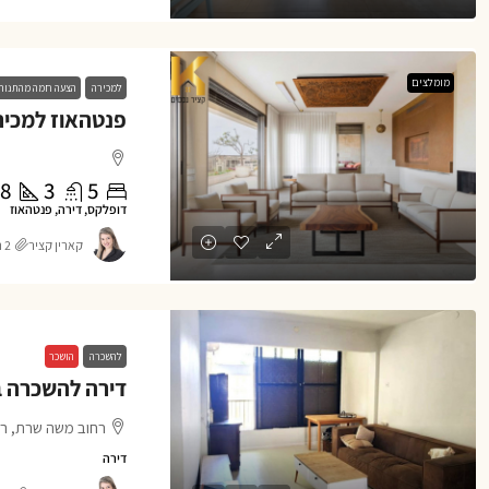
מומלצים
למכירה
הצעה חמה מהתנור
8
3
5
דופלקס, דירה, פנטהאוז
קארין קציר
2 חודשים ago
להשכרה
הושכר
רחוב משה שרת, רמ
דירה