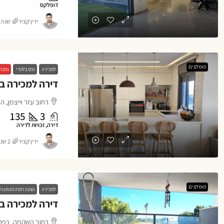
דופלקס
ירין קציר
שנה 1 ago
מומלצים
למכירה
נכס בלעדי
נמכר
רחוב עזר וייצמן, הו
135
3
דירה, זכויות לדירה
ירין קציר
2 שנים ago
מומלצים
למכירה
הצעה חמה מהתנור
רחוב השקמה, כפר