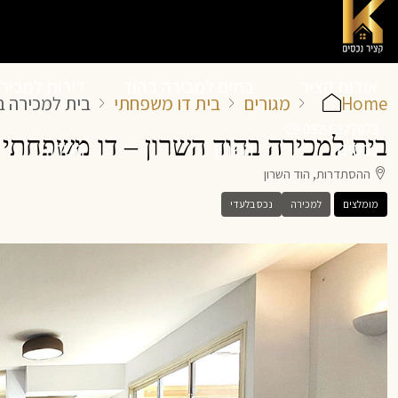
אודות קציר
בתים למכירה בהוד
דירות למכיר
Home
מגורים
בית דו משפחתי
בית למכירה ב
052-6377072
בית למכירה בהוד השרון – דו משפחתי
נכסים
השרון
השרון
ההסתדרות, הוד השרון
מומלצים
למכירה
נכס בלעדי