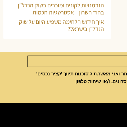
הזדמנויות לקונים ומוכרים בשוק הנדל”ן
בהוד השרון – אסטרטגיות חכמות
איך חידוש הלחימה משפיע היום על שוק
הנדל”ן בישראל?
 ואני מאשר.ת ל'סוכנות תיווך ‘קציר נכסים'
סרונים, ו/או שיחות טלפון