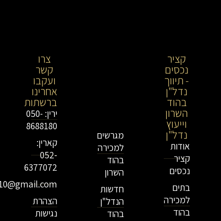
קציר
קציר
צרו
נכסים
נכסים-
קשר
- תיווך
מתווך
ועקבו
נדל"ן
נדל"ן
אחרינו
בהוד
בירושלים
ברשתות
השרון
וייעוץ
ירין: 050-
וייעוץ
נדל"ן
8688180
נדל"ן
מגרשים
קארין:
אודות
למכירה
052-
קציר
בהוד
6377072
נכסים
השרון
r10@gmail.com
בתים
חדשות
למכירה
הצהרת
הנדל"ן
בהוד
נגישות
בהוד