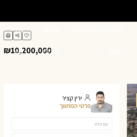
מגרשים למכירה בהוד
חדשות
צרו
₪10,200,000
השרון
הנדל”ן
קשר
ירין קציר
פרטי המתווך