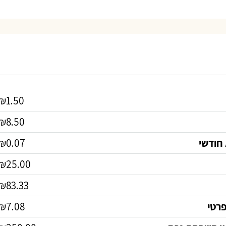
₪1.50
₪8.50
חודשי
₪0.07
₪25.00
₪83.33
רטי
₪7.08