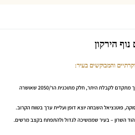
וף הירקון
קרתיים והמבוקשים בעיר:
3 דונם קרקע מופשרת, מיועדת לבנייה רווייה למגורים, בתהליך מתקדם לקבלת היתר, חלק מתוכנית הר/2050 שאושרה
קה, פוטנציאל השבחה יוצא דופן ועליית ערך בטווח הקרוב.
הוד השרון – בעיר שממשיכה לגדול ולהתפתח בקצב מרשים.