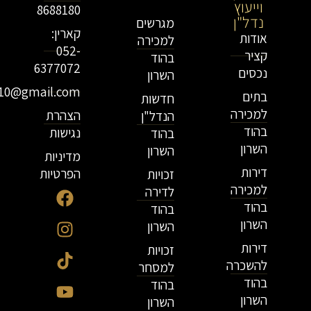
וייעוץ
נדל"ן
8688180
נדל"ן
מגרשים
קארין:
אודות
למכירה
052-
קציר
בהוד
6377072
נכסים
השרון
r10@gmail.com
בתים
חדשות
למכירה
הצהרת
הנדל"ן
בהוד
נגישות
בהוד
השרון
השרון
מדיניות
דירות
הפרטיות
זכויות
למכירה
לדירה
בהוד
בהוד
השרון
השרון
דירות
זכויות
להשכרה
למסחר
בהוד
בהוד
השרון
השרון