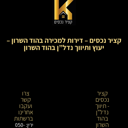
קציר נכסים – דירות למכירה בהוד השרון –
יעוץ ותיווך נדל”ן בהוד השרון
קציר
קציר
צרו
נכסים
נכסים-
קשר
- תיווך
מתווך
ועקבו
נדל"ן
נדל"ן
אחרינו
בהוד
בירושלים
ברשתות
השרון
וייעוץ
ירין: 050-