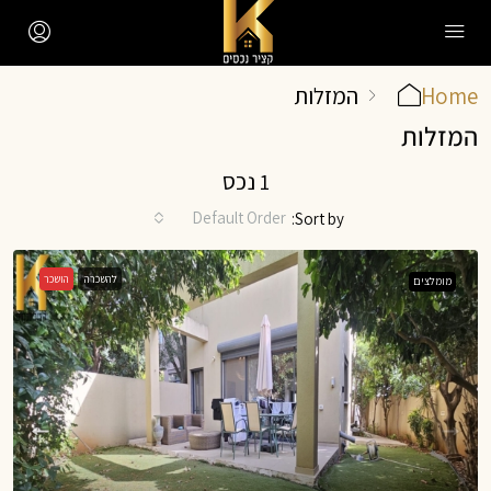
Home
המזלות
המזלות
1 נכס
Default Order
Sort by:
להשכרה
הושכר
מומלצים