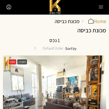
Home
מכונת כביסה
מכונת כביסה
1 נכס
Default Order
Sort by:
להשכרה
הושכר