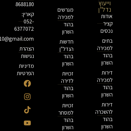
וייעוץ
נדל"ן
8688180
נדל"ן
מגרשים
קארין:
אודות
למכירה
052-
קציר
בהוד
6377072
נכסים
השרון
r10@gmail.com
בתים
חדשות
למכירה
הצהרת
הנדל"ן
בהוד
נגישות
בהוד
השרון
השרון
מדיניות
דירות
הפרטיות
זכויות
למכירה
לדירה
בהוד
בהוד
השרון
השרון
דירות
זכויות
להשכרה
למסחר
בהוד
בהוד
השרון
השרון