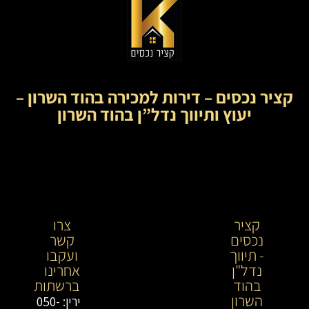
קציר נכסים – דירות למכירה בהוד השרון –
יעוץ ותיווך נדל”ן בהוד השרון
קציר
קציר
צרו
נכסים
נכסים-
קשר
- תיווך
מתווך
ועקבו
נדל"ן
נדל"ן
אחרינו
בהוד
בירושלים
ברשתות
השרון
וייעוץ
ירין: 050-