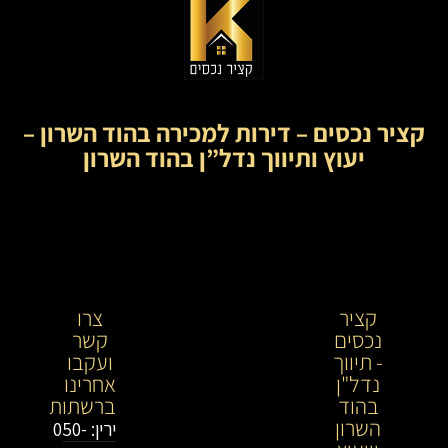
קציר נכסים – דירות למכירה בהוד השרון –
יעוץ ותיווך נדל”ן בהוד השרון
קציר
קציר
צרו
נכסים
נכסים-
קשר
- תיווך
מתווך
ועקבו
נדל"ן
נדל"ן
אחרינו
בהוד
בירושלים
ברשתות
השרון
וייעוץ
ירין: 050-