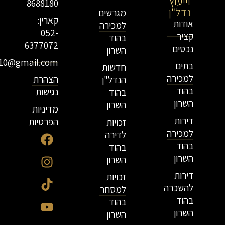
וייעוץ
נדל"ן
8688180
נדל"ן
מגרשים
קארין:
אודות
למכירה
052-
קציר
בהוד
6377072
נכסים
השרון
r10@gmail.com
בתים
חדשות
למכירה
הצהרת
הנדל"ן
בהוד
נגישות
בהוד
השרון
השרון
מדיניות
דירות
הפרטיות
זכויות
למכירה
לדירה
בהוד
בהוד
השרון
השרון
דירות
זכויות
להשכרה
למסחר
בהוד
בהוד
השרון
השרון