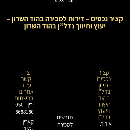
קציר נכסים – דירות למכירה בהוד השרון –
יעוץ ותיווך נדל”ן בהוד השרון
קציר
קציר
צרו
נכסים
נכסים-
קשר
- תיווך
מתווך
ועקבו
נדל"ן
נדל"ן
אחרינו
בהוד
בירושלים
ברשתות
השרון
וייעוץ
ירין: 050-
וייעוץ
נדל"ן
8688180
נדל"ן
מגרשים
קארין:
אודות
למכירה
052-