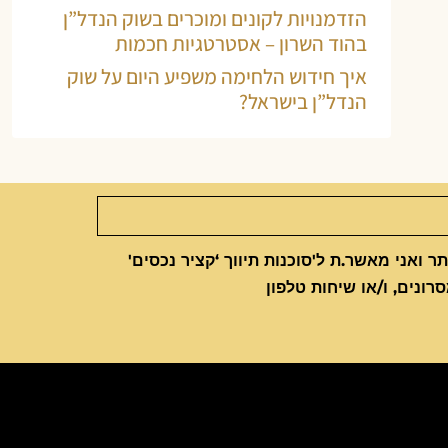
הזדמנויות לקונים ומוכרים בשוק הנדל”ן
בהוד השרון – אסטרטגיות חכמות
איך חידוש הלחימה משפיע היום על שוק
הנדל”ן בישראל?
 ואני מאשר.ת ל'סוכנות תיווך ‘קציר נכסים'
סרונים, ו/או שיחות טלפון