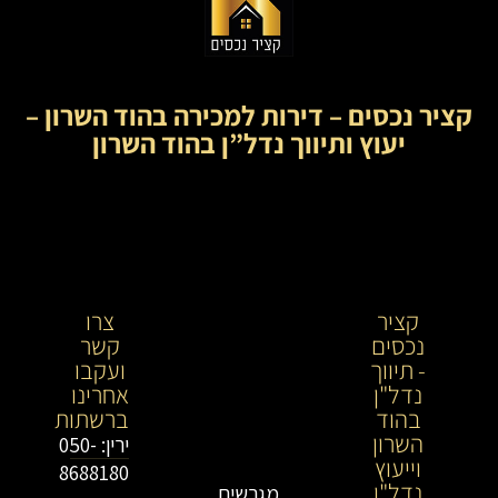
קציר נכסים – דירות למכירה בהוד השרון –
יעוץ ותיווך נדל”ן בהוד השרון
קציר
קציר
צרו
נכסים
נכסים-
קשר
- תיווך
מתווך
ועקבו
נדל"ן
נדל"ן
אחרינו
בהוד
בירושלים
ברשתות
השרון
וייעוץ
ירין: 050-
וייעוץ
נדל"ן
8688180
נדל"ן
מגרשים