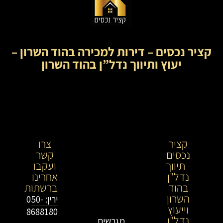
קציר נכסים – דירות למכירה בהוד השרון –
יעוץ ותיווך נדל”ן בהוד השרון
קציר
קציר
צרו
נכסים
נכסים-
קשר
- תיווך
מתווך
ועקבו
נדל"ן
נדל"ן
אחרינו
בהוד
בירושלים
ברשתות
השרון
וייעוץ
ירין: 050-
וייעוץ
נדל"ן
8688180
נדל"ן
מגרשים