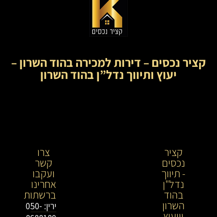
קציר נכסים – דירות למכירה בהוד השרון –
יעוץ ותיווך נדל”ן בהוד השרון
קציר
קציר
צרו
נכסים
נכסים-
קשר
- תיווך
מתווך
ועקבו
נדל"ן
נדל"ן
אחרינו
בהוד
בירושלים
ברשתות
השרון
וייעוץ
ירין: 050-
וייעוץ
נדל"ן