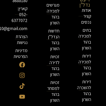
8688180
נדל"ן
מגרשים
קארין:
אודות
למכירה
052-
קציר
בהוד
6377072
נכסים
השרון
r10@gmail.com
בתים
חדשות
למכירה
הצהרת
הנדל"ן
בהוד
נגישות
בהוד
השרון
השרון
מדיניות
דירות
הפרטיות
זכויות
למכירה
לדירה
בהוד
בהוד
השרון
השרון
דירות
זכויות
להשכרה
למסחר
בהוד
בהוד
השרון
השרון