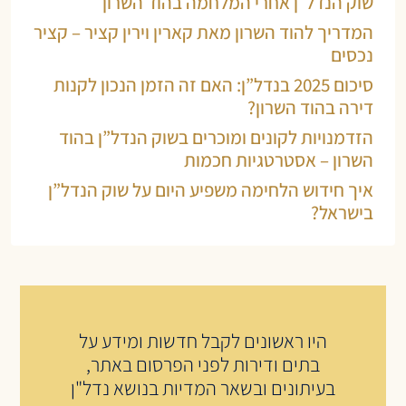
שוק הנדל״ן אחרי המלחמה בהוד השרון
המדריך להוד השרון מאת קארין וירין קציר – קציר
נכסים
סיכום 2025 בנדל”ן: האם זה הזמן הנכון לקנות
דירה בהוד השרון?
הזדמנויות לקונים ומוכרים בשוק הנדל”ן בהוד
השרון – אסטרטגיות חכמות
איך חידוש הלחימה משפיע היום על שוק הנדל”ן
בישראל?
היו ראשונים לקבל חדשות ומידע על
בתים ודירות לפני הפרסום באתר,
בעיתונים ובשאר המדיות בנושא נדל"ן