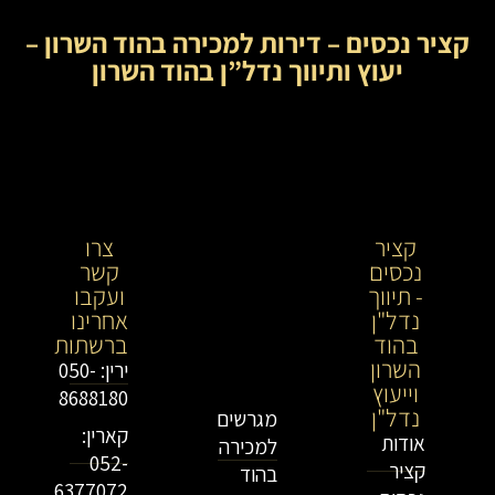
קציר נכסים – דירות למכירה בהוד השרון –
יעוץ ותיווך נדל”ן בהוד השרון
קציר
קציר
צרו
נכסים
נכסים-
קשר
- תיווך
מתווך
ועקבו
נדל"ן
נדל"ן
אחרינו
בהוד
בירושלים
ברשתות
השרון
וייעוץ
ירין: 050-
וייעוץ
נדל"ן
8688180
נדל"ן
מגרשים
קארין:
אודות
למכירה
052-
קציר
בהוד
6377072