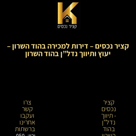
קציר נכסים – דירות למכירה בהוד השרון –
יעוץ ותיווך נדל”ן בהוד השרון
קציר
קציר
צרו
נכסים
נכסים-
קשר
- תיווך
מתווך
ועקבו
נדל"ן
נדל"ן
אחרינו
בהוד
בירושלים
ברשתות
השרון
וייעוץ
ירין: 050-