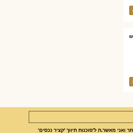
₪
 ואני מאשר.ת ל'סוכנות תיווך ‘קציר נכסים'