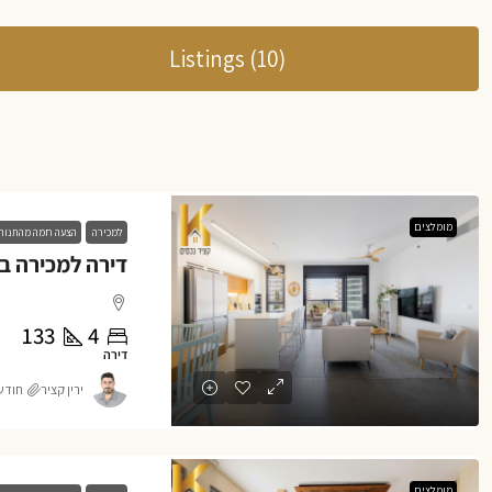
Listings (10)
מומלצים
למכירה
הצעה חמה מהתנור
133
4
דירה
ירין קציר
חודש 1 o
מומלצים