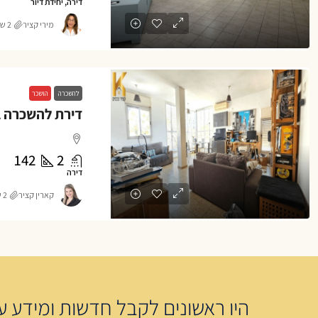
דירה, יחידת דיור
מירי קציר
2 שנים ago
להשכרה
הושכר
142
2
דירה
קארין קציר
2 שנים ago
היו ראשונים לקבל חדשות ומידע על