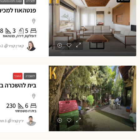
למכירה
הצעה חמה מהתנור
8
3
5
דופלקס, דירה, פנטהאוז
קארין קציר
2 חודשים ago
להשכרה
הושכר
230
6
בית דו משפחתי
ירין קציר
3 חודשים ago