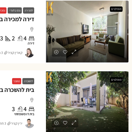
מומלצים
למכירה
נכס בלעדי
נמכר
3
2
4
דירה
קארין קציר
3 חודשים ago
מומלצים
להשכרה
הושכר
3
4
בית דו משפחתי
ירין קציר
3 חודשים ago