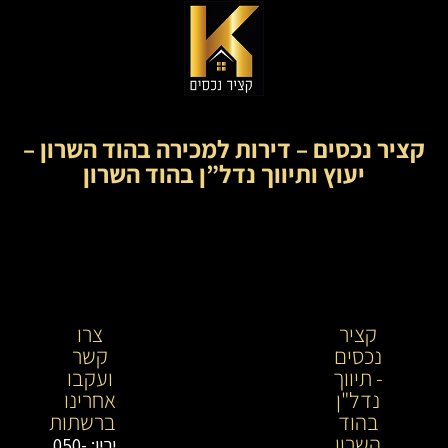
קציר נכסים – דירות למכירה בהוד השרון –
יעוץ ותיווך נדל”ן בהוד השרון
קציר
קציר
צרו
נכסים
נכסים-
קשר
- תיווך
מתווך
ועקבו
נדל"ן
נדל"ן
אחרינו
בהוד
בירושלים
ברשתות
השרון
וייעוץ
ירין: 050-