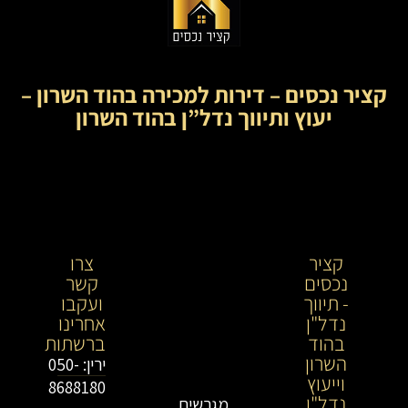
קציר נכסים – דירות למכירה בהוד השרון –
יעוץ ותיווך נדל”ן בהוד השרון
קציר
קציר
צרו
נכסים
נכסים-
קשר
- תיווך
מתווך
ועקבו
נדל"ן
נדל"ן
אחרינו
בהוד
בירושלים
ברשתות
השרון
וייעוץ
ירין: 050-
וייעוץ
נדל"ן
8688180
נדל"ן
מגרשים