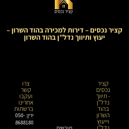
קציר נכסים – דירות למכירה בהוד השרון –
יעוץ ותיווך נדל”ן בהוד השרון
קציר
קציר
צרו
נכסים
נכסים-
קשר
- תיווך
מתווך
ועקבו
נדל"ן
נדל"ן
אחרינו
בהוד
בירושלים
ברשתות
השרון
וייעוץ
ירין: 050-
וייעוץ
נדל"ן
8688180
נדל"ן
מגרשים