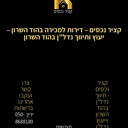
קציר נכסים – דירות למכירה בהוד השרון –
יעוץ ותיווך נדל”ן בהוד השרון
קציר
קציר
צרו
נכסים
נכסים-
קשר
- תיווך
מתווך
ועקבו
נדל"ן
נדל"ן
אחרינו
בהוד
בירושלים
ברשתות
השרון
וייעוץ
ירין: 050-
וייעוץ
נדל"ן
8688180
נדל"ן
מגרשים