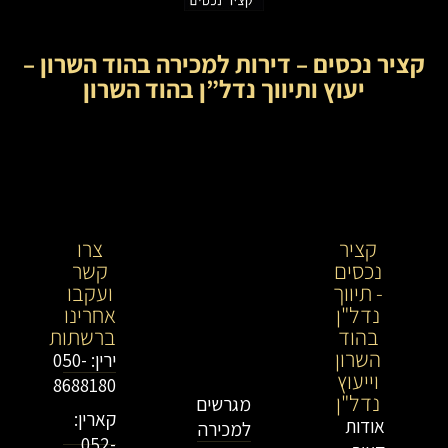
קציר נכסים – דירות למכירה בהוד השרון –
יעוץ ותיווך נדל”ן בהוד השרון
קציר
קציר
צרו
נכסים
נכסים-
קשר
- תיווך
מתווך
ועקבו
נדל"ן
נדל"ן
אחרינו
בהוד
בירושלים
ברשתות
השרון
וייעוץ
ירין: 050-
וייעוץ
נדל"ן
8688180
נדל"ן
מגרשים
קארין:
אודות
למכירה
052-