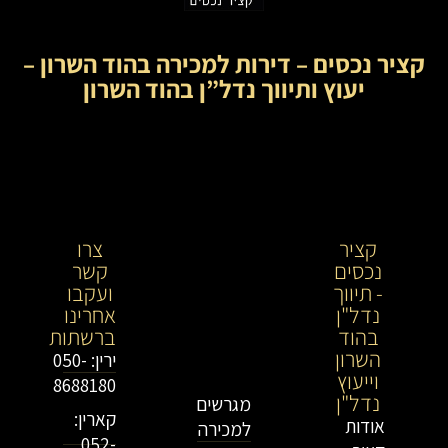
קציר נכסים – דירות למכירה בהוד השרון –
יעוץ ותיווך נדל”ן בהוד השרון
קציר
קציר
צרו
נכסים
נכסים-
קשר
- תיווך
מתווך
ועקבו
נדל"ן
נדל"ן
אחרינו
בהוד
בירושלים
ברשתות
השרון
וייעוץ
ירין: 050-
וייעוץ
נדל"ן
8688180
נדל"ן
מגרשים
קארין:
אודות
למכירה
052-