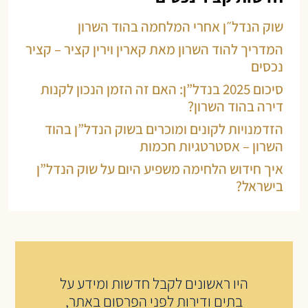
שוק הנדל״ן אחרי המלחמה בהוד השרון
המדריך להוד השרון מאת קארין וירין קציר – קציר
נכסים
סיכום 2025 בנדל”ן: האם זה הזמן הנכון לקנות
דירה בהוד השרון?
הזדמנויות לקונים ומוכרים בשוק הנדל”ן בהוד
השרון – אסטרטגיות חכמות
איך חידוש הלחימה משפיע היום על שוק הנדל”ן
בישראל?
היו ראשונים לקבל חדשות ומידע על
בתים ודירות לפני הפרסום באתר,