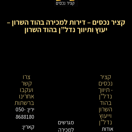
קציר נכסים – דירות למכירה בהוד השרון –
יעוץ ותיווך נדל”ן בהוד השרון
קציר
קציר
צרו
נכסים
נכסים-
קשר
- תיווך
מתווך
ועקבו
נדל"ן
נדל"ן
אחרינו
בהוד
בירושלים
ברשתות
השרון
וייעוץ
ירין: 050-
וייעוץ
נדל"ן
8688180
נדל"ן
מגרשים
קארין:
אודות
למכירה